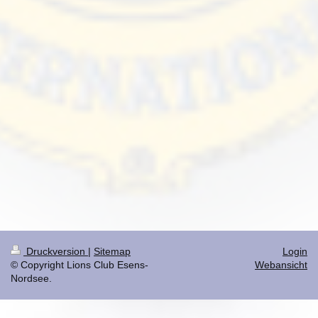
Druckversion
|
Sitemap
Login
© Copyright Lions Club Esens-
Webansicht
Nordsee.